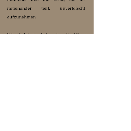
miteinander teilt, unverfälscht
aufzunehmen.
Wir sind keine Fotografen die Gäste
dazu zwingen zu posieren, wir lieben
es spontane Aufnahmen zu machen,
die die Realität der Situation
widerspiegeln. Mit unseren Zoom
Objektiven, können wir aus der Ferne
auch Aufnahmen so tätigen, dass
Gäste es garnicht merken, dass sie
fotografiert werden. Gemeinsam
können wir etwas kreieren, dass sich
für immer echt anfühlen wird. Lasst
uns euer kleines Vermächtnis