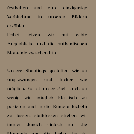
festhalten und eure einzigartige
Verbindung in unseren Bildern
erzählen.
Dabei setzen wir auf echte
Augenblicke und die authentischen
Momente zwischendrin.
Unsere Shootings gestalten wir so
ungezwungen und locker wie
möglich. Es ist unser Ziel, euch so
wenig wie möglich klassisch zu
posieren und in die Kamera lächeln
zu lassen, stattdessen streben wir
immer danach einfach nur die
Momente und die Liebe, die ihr